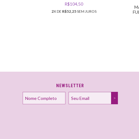
R$104,50
M
ROS
2
X DE
R$52,25
SEM JUROS
FU
NEWSLETTER