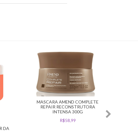
MASCARA AMEND COMPLETE
REPAIR RECONSTRUTORA
INTENSA 300G
R$58,99
MA
R DA
AMEND