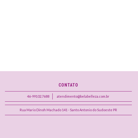
CONTATO
46-99102.7688
atendimento@belabelleza.com.br
Rua Mario Dinoh Machado 141 - Santo Antonio do Sudoeste PR