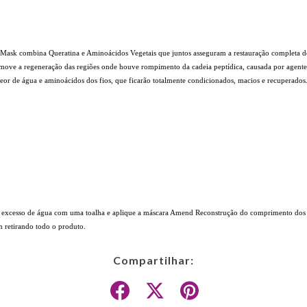
ask combina Queratina e Aminoácidos Vegetais que juntos asseguram a restauração completa dos
omove a regeneração das regiões onde houve rompimento da cadeia peptídica, causada por agentes
 teor de água e aminoácidos dos fios, que ficarão totalmente condicionados, macios e recuperados
 o excesso de água com uma toalha e aplique a máscara Amend Reconstrução do comprimento dos 
 retirando todo o produto.
Compartilhar: