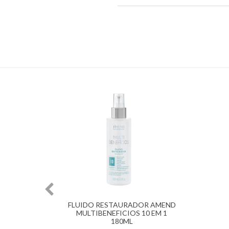
EMI DI
FLUIDO RESTAURADOR AMEND
G
MULTIBENEFICIOS 10 EM 1
0ML
180ML