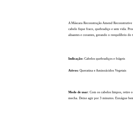
A Máscara Reconstrução Amend Reconstrutive M
cabelo fique fraco, quebradiço e sem vida. Pr
alisantes e corantes, gerando o reequilíbrio do
Indicação:
Cabelos quebradiços e frágeis
Ativos:
Queratina e Aminoácidos Vegetais
Modo de usar
: Com os cabelos limpos, retire
mecha. Deixe agir por 3 minutos. Enxágue bem