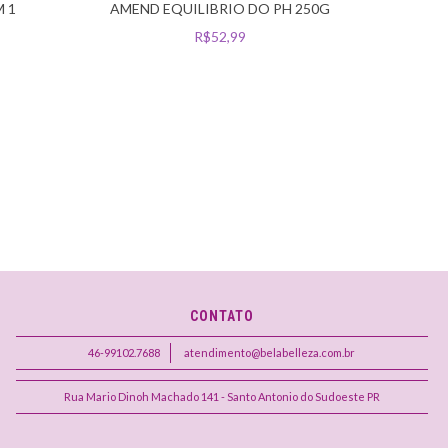
M 1
AMEND EQUILIBRIO DO PH 250G
LIN
R$52,99
2
CONTATO
46-99102.7688
atendimento@belabelleza.com.br
Rua Mario Dinoh Machado 141 - Santo Antonio do Sudoeste PR