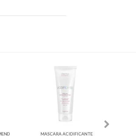
MEND
MASCARA ACIDIFICANTE
MASC