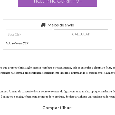
Entregas para o CEP:
Meios de envio
ALTERAR CEP
CALCULAR
Não sei meu CEP
que promove hidratação intensa, combate o ressecamento, sela as cutículas e elimina o frizz, en
 presentes na fórmula proporcionam fortalecimento dos fios, estimulando o crescimento e aumento
Shampoo
Amend de sua preferência, retire o excesso de água com uma toalha, aplique a máscara do
3 minutos e enxágue bem para retirar todo o produto.
Se desejar aplique um condicionador para 
Compartilhar: