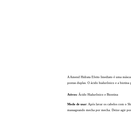
A Amend Hidrata Efeito Imediato é uma máscara 
pontas duplas. O ácido hialurônico e a biotina
Ativos:
Ácido Hialurônico e Biontina
Modo de usar
:
Após lavar os cabelos com o 
massageando mecha por mecha. Deixe agir por 