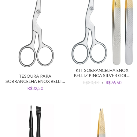
KIT SOBRANCELHA ENOX
BELLIZ PINCA SILVER GOLD
TESOURA PARA
FINA + RETA + TESOURA
SOBRANCELHA ENOX BELLIZ
R$80,48
R$76,50
PONTA DE PRECISAO
R$32,50