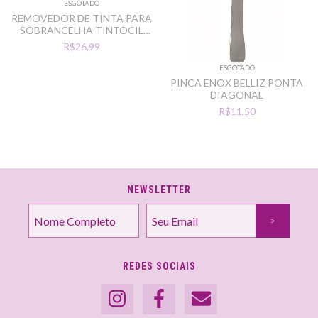
ESGOTADO
REMOVEDOR DE TINTA PARA
SOBRANCELHA TINTOCIL
50ML
R$26,99
ESGOTADO
PINCA ENOX BELLIZ PONTA
DIAGONAL
R$11,50
NEWSLETTER
REDES SOCIAIS