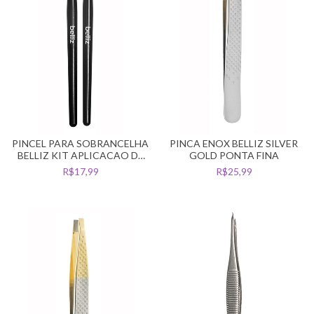
PINCEL PARA SOBRANCELHA
PINCA ENOX BELLIZ SILVER
BELLIZ KIT APLICACAO DE
GOLD PONTA FINA
HENNA C/2
R$17,99
R$25,99