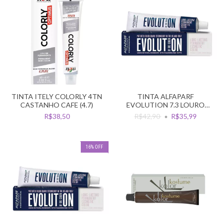
TINTA ITELY COLORLY 4TN
TINTA ALFAPARF
CASTANHO CAFE (4.7)
EVOLUTION 7.3 LOURO
MEDIO DOURADO
R$38,50
R$42,90
R$35,99
16
%
OFF