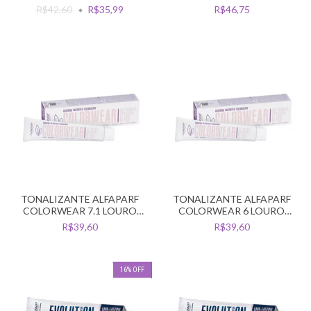
CLARISSIMO CINZA
CLARO CHOCOLATE
R$42,60
R$35,99
R$46,75
DOURADO
NATURAL
TONALIZANTE ALFAPARF
TONALIZANTE ALFAPARF
COLORWEAR 7.1 LOURO
COLORWEAR 6 LOURO
MEDIO CINZA
ESCURO
R$39,60
R$39,60
16
%
OFF