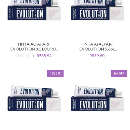
TINTA ALFAPARF
TINTA AFALPARF
EVOLUTION 8.1 LOURO
EVOLUTION 5.66I
CLARO CINZA
CASTANHO CLARO
R$42,90
R$35,99
R$39,60
VERMELHO INTENSO
16
%
OFF
16
%
OFF