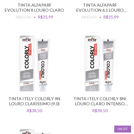
TINTA ALFAPARF
TINTA ALFAPARF
EVOLUTION 8 LOURO CLARO
EVOLUTION 6.1 LOURO
ESCURO CINZA
R$42,90
R$35,99
R$42,90
R$35,99
TINTA ITELY COLORLY 9N
TINTA ITELY COLORLY 8NI
LOURO CLARISSIMO (9.0)
LOURO CLARO INTENSO
(8.00)
R$38,50
R$38,50
16
%
OFF