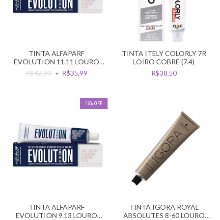
TINTA ALFAPARF
TINTA ITELY COLORLY 7R
EVOLUTION 11.11 LOURO
LOIRO COBRE (7.4)
PLATINA CINZA INTENSO
R$42,90
R$35,99
R$38,50
16
%
OFF
TINTA ALFAPARF
TINTA IGORA ROYAL
EVOLUTION 9.13 LOURO
ABSOLUTES 8-60 LOURO