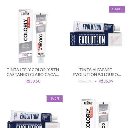
16
%
OFF
TINTA ITELY COLORLY 5TN
TINTA ALFAPARF
CASTANHO CLARO CACAU
EVOLUTION 9.3 LOURO
5.7
CLARISSIMO DOURADO
R$38,50
R$42,90
R$35,99
16
%
OFF