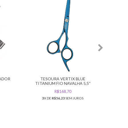
PAPEL
VER
IADOR
TESOURA VERTIX BLUE
TITANIUM FIO NAVALHA 5,5''
R$168,70
3
X DE
R$56,23
SEM JUROS