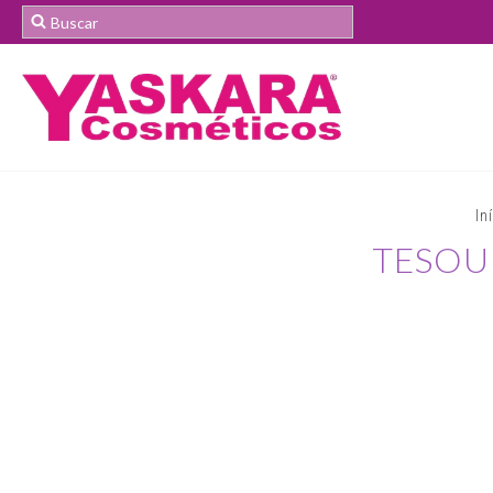
In
TESOUR