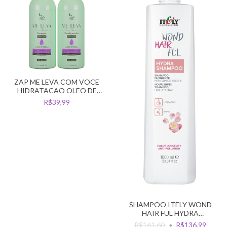
ZAP ME LEVA COM VOCE
HIDRATACAO OLEO DE
ARGAN CAB SECO 2L
R$39,99
SHAMPOO ITELY WOND
HAIR FUL HYDRA
NUTRITIVO 1L
R$161,60
R$136,99