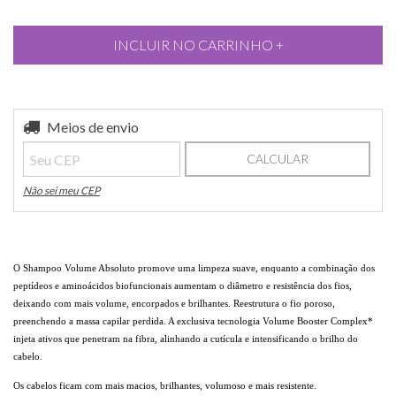
Entregas para o CEP:
Meios de envio
ALTERAR CEP
CALCULAR
Não sei meu CEP
O Shampoo Volume Absoluto
promove uma limpeza suave, enquanto a combinação dos
peptídeos e aminoácidos biofuncionais aumentam o diâmetro e resistência dos fios,
deixando com mais volume, encorpados e brilhantes. Reestrutura o fio poroso,
preenchendo a massa capilar perdida. A exclusiva tecnologia Volume Booster Complex*
i
njeta ativos que penetram na fibra, alinhando a cutícula e intensificando o brilho do
cabelo.
Os cabelos ficam com mais macios, brilhantes, volumoso e mais resistente.