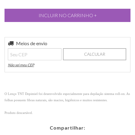
Entregas para o CEP:
Meios de envio
ALTERAR CEP
CALCULAR
Não sei meu CEP
O Lenço TNT Depimiel foi desenvolvido especialmente para depilação sistema roll-on. As
folhas possuem fibras naturais, são macios, higiênicos e muitos resistentes.
Produto descartável.
Compartilhar: