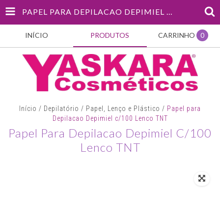
PAPEL PARA DEPILACAO DEPIMIEL C/100 LENCO TNT
INÍCIO
PRODUTOS
CARRINHO
0
Início
/
Depilatório
/
Papel, Lenço e Plástico
/
Papel para
Depilacao Depimiel c/100 Lenco TNT
Papel Para Depilacao Depimiel C/100
Lenco TNT