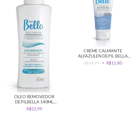
CREME CALMANTE
ALFAZULEN DEPIL BELLA
FACIAL E CORPORAL 50G
R$14,99
R$11,80
OLEO REMOVEDOR
DEPILBELLA 140ML
ALGODAO
R$22,99