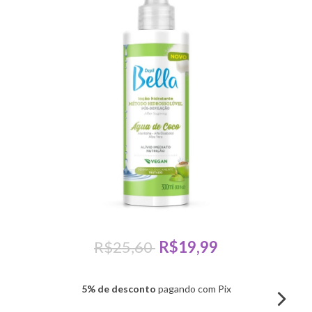
R$25,60
R$19,99
5% de desconto
pagando com Pix