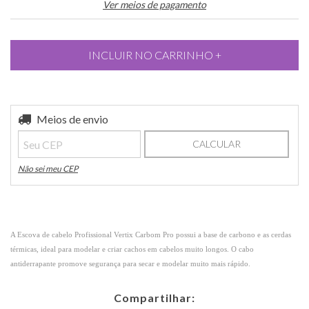
Ver meios de pagamento
Entregas para o CEP:
Meios de envio
ALTERAR CEP
CALCULAR
Não sei meu CEP
A Escova de cabelo Profissional Vertix Carbom Pro
possui a base de carbono e as
cerdas
térmicas, ideal para modelar e criar cachos em cabelos muito longos. O c
abo
antiderrapante promove seguranç
a para secar e modelar muito mais rápido.
Compartilhar: