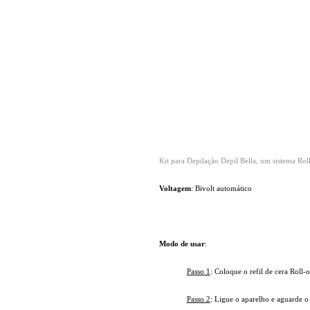
Kit para Depilação Depil Bella, um sistema Roll
Voltagem
: Bivolt automático
Modo de usar
:
Passo 1
: Coloque o refil de cera Roll-
Passo 2
: Ligue o aparelho e aguarde o