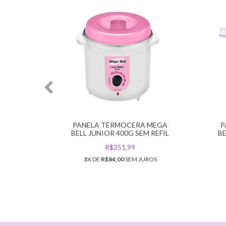
PILACAO
PANELA TERMOCERA MEGA
P
D 900G
BELL JUNIOR 400G SEM REFIL
BE
R$251,99
3
X DE
R$84,00
SEM JUROS