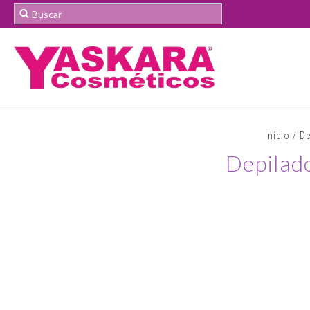
Início
/
De
Depilado