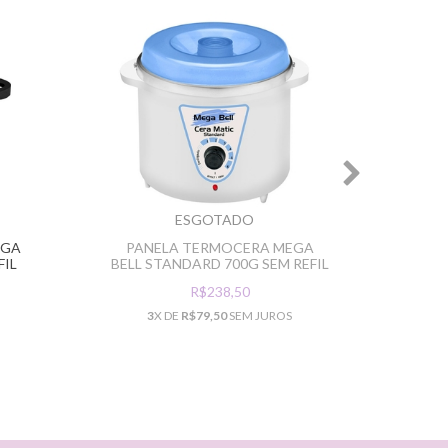
ESGOTADO
EGA
PANELA TERMOCERA MEGA
REFIL
FIL
BELL STANDARD 700G SEM REFIL
MEG
R$238,50
3
X DE
R$79,50
SEM JUROS