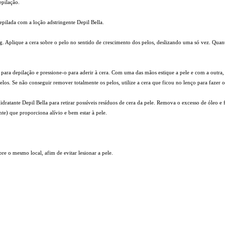
epilação.
depilada com a loção adstringente Depil Bella.
. Aplique a cera sobre o pelo no sentido de crescimento dos pelos, deslizando uma só vez. Quanto
o para depilação e pressione-o para aderir à cera. Com uma das mãos estique a pele e com a out
pelos.
Se não conseguir remover totalmente os pelos, utilize a cera que ficou no lenço para fazer o
atante Depil Bella para retirar possíveis resíduos de cera da pele. Remova o excesso de óleo e 
nte)
que proporciona alívio e bem estar à pele.
bre o mesmo local, afim de evitar
lesionar a pele.