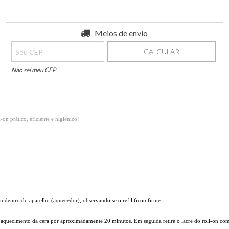
Entregas para o CEP:
Meios de envio
ALTERAR CEP
CALCULAR
Não sei meu CEP
-on prático, eficiente e higiênico!
on dentro do aparelho (aquecedor), observando se o refil ficou firme.
 aquecimento da cera por aproximadamente 20 minutos. Em seguida retire o lacre do roll-on com 