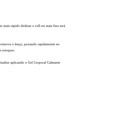
 mais rápido deslizar o roll-on mais fina será
ra, remova o lenço, puxando rapidamente no
s retoques.
finalize aplicando
o Gel Corporal Calmante