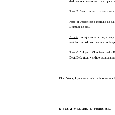
deslizando a cera sobre o lenço para d
Passo 3
: Faça a limpeza da área a ser 
Passo 4
: Desconecte o aparelho do plug
a camada de cera.
Passo 5
: Coloque sobre a cera, o lenç
sentido contrário ao crescimento dos 
Passo 6
:
Aplique o Óleo Removedor Hidr
Depil Bella (item vendido separadame
Dica:
Não
aplique
a cera
mais de duas vezes s
o
KIT COM OS SEGUINTES PRODUTOS: