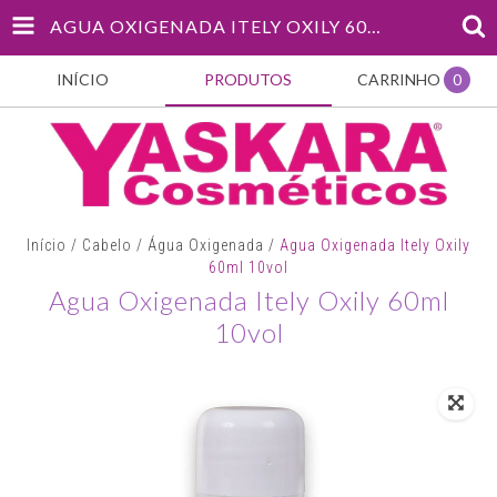
AGUA OXIGENADA ITELY OXILY 60ML 10VOL
INÍCIO
PRODUTOS
CARRINHO
0
Início
/
Cabelo
/
Água Oxigenada
/
Agua Oxigenada Itely Oxily
60ml 10vol
Agua Oxigenada Itely Oxily 60ml
10vol