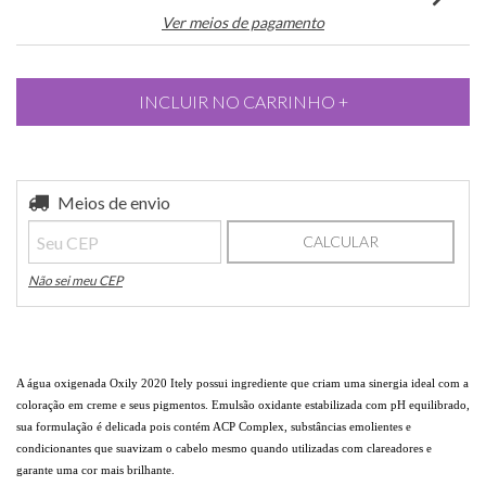
Ver meios de pagamento
Entregas para o CEP:
Meios de envio
ALTERAR CEP
CALCULAR
Não sei meu CEP
A água oxigenada Oxily 2020 Itely possui ingrediente que criam uma sinergia ideal com a
coloração em creme e seus pigmentos. Emulsão oxidante estabilizada com pH equilibrado,
sua formulação é delicada pois contém ACP Complex, substâncias emolientes e
condicionantes que suavizam o cabelo mesmo quando utilizadas com clareadores e
garante uma cor mais brilhante.