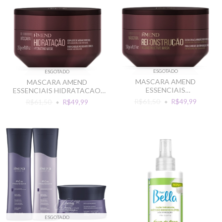
ESGOTADO
ESGOTADO
MASCARA AMEND
MASCARA AMEND
ESSENCIAIS
ESSENCIAIS HIDRATACAO
RECONSTRUCAO 250G
250G HYDRATING MASK
R$61,50
R$49,99
R$61,50
R$49,99
ESGOTADO