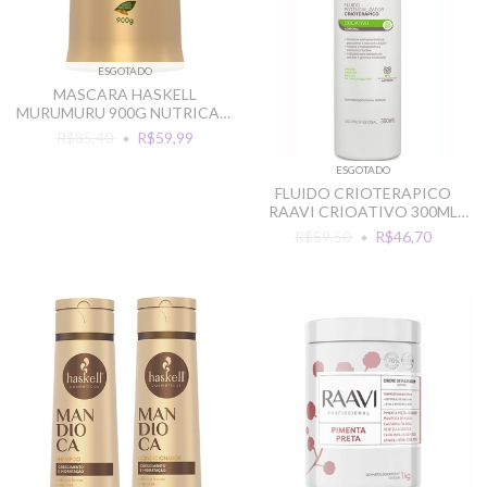
ESGOTADO
MASCARA HASKELL
MURUMURU 900G NUTRICAO
INTENSA
R$85,40
R$59,99
ESGOTADO
FLUIDO CRIOTERAPICO
RAAVI CRIOATIVO 300ML
REDUCAO DE GORDURA
R$59,50
R$46,70