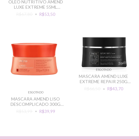
OLEO NUTRITIVO AMEND
LUXE EXTREME 55ML
LUXURIOUS OIL
R$67,80
R$53,50
ESGOTADO
MASCARA AMEND LUXE
EXTREME REPAIR 250G
REPARADORA
R$66,50
R$43,70
ESGOTADO
MASCARA AMEND LISO
DESCOMPLICADO 300G
CABELOS REBELDES
R$53,99
R$39,99