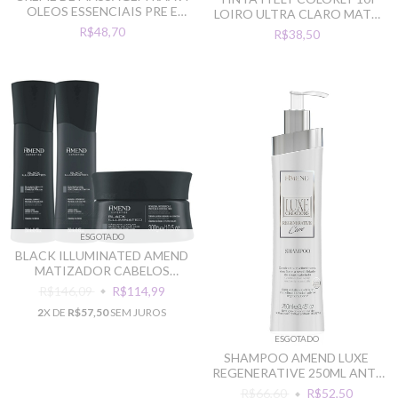
OLEOS ESSENCIAIS PRE E
LOIRO ULTRA CLARO MATE
POS 500G
(10.2)
R$48,70
R$38,50
ESGOTADO
BLACK ILLUMINATED AMEND
MATIZADOR CABELOS
PRETOS
R$146,09
R$114,99
2
X DE
R$57,50
SEM JUROS
ESGOTADO
SHAMPOO AMEND LUXE
REGENERATIVE 250ML ANTI
ENVELHECIMENTO
R$66,60
R$52,50